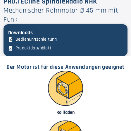
PRO.TECline SpindleRadio NHK
Mechanischer Rohrmotor Ø 45 mm mit
Funk
Downloads
Bedienungsanleitung
Produktdatenblatt
Der Motor ist für diese Anwendungen geeignet
Rollläden