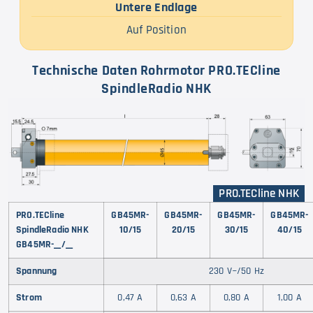
Untere Endlage
Auf Position
Technische Daten Rohrmotor PRO.TECline
SpindleRadio NHK
PRO.TECline NHK
PRO.TECline
GB45MR-
GB45MR-
GB45MR-
GB45MR-
SpindleRadio NHK
10/15
20/15
30/15
40/15
GB45MR-__/__
Spannung
230 V~/50 Hz
Strom
0,47 A
0,63 A
0,80 A
1,00 A