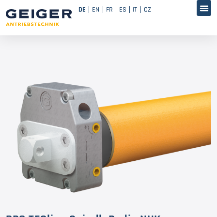
DE
EN
FR
ES
IT
CZ