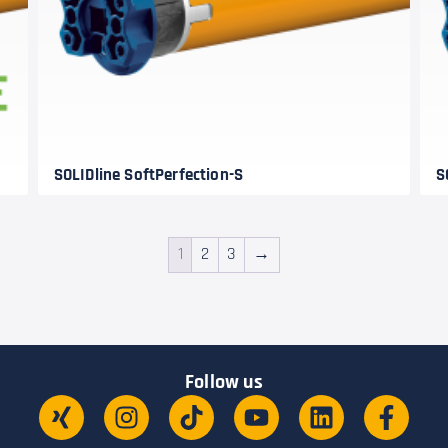
SOLIDline SoftPerfection-S
S
1
2
3
→
Follow us