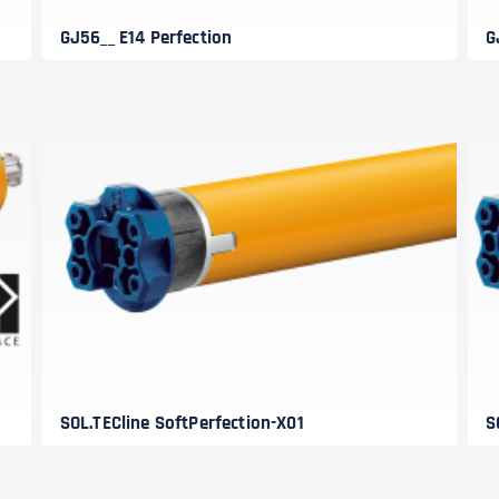
GJ56__ E14 Perfection
G
SOL.TECline SoftPerfection-X01
S