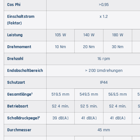
Cos Phi
>0,95
Einschaltstrom
x 1,2
(Faktor)
Leistung
105 W
140 W
180 W
Drehmoment
10 Nm
20 Nm
30 Nm
Drehzahl
16 rpm
Endabschaltbereich
> 200 Umdrehungen
Schutzart
IP44
Gesamtlänge¹
519,5 mm
549,5 mm
569,5 mm
5
Betriebsart
S2 4 min.
S2 5 min.
S2 4 min.
S
Schalldruckpegel²
39 dB(A)
41 dB(A)
41 dB(A)
Durchmesser
45 mm