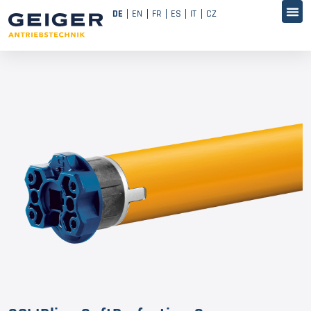
DE
EN
FR
ES
IT
CZ