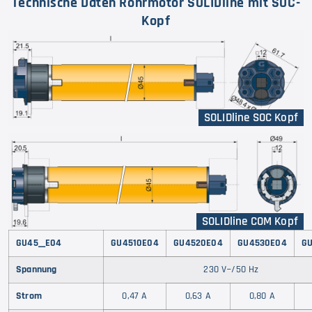
Technische Daten Rohrmotor SOLIDline mit SOC-
Kopf
SOLIDline SOC Kopf
SOLIDline COM Kopf
GU45__E04
GU4510E04
GU4520E04
GU4530E04
G
Spannung
230 V~/50 Hz
Strom
0,47 A
0,63 A
0,80 A