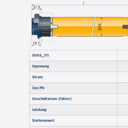
GU45__F11
Spannung
Strom
Cos Phi
Einschaltstrom (Faktor)
Leistung
Drehmoment