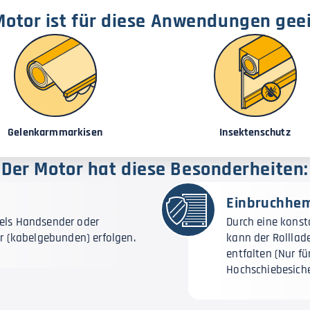
Motor ist für diese Anwendungen gee
Gelenkarmmarkisen
Insektenschutz
Der Motor hat diese Besonderheiten:
Einbruchh
els Handsender oder
Durch eine kons
er (kabelgebunden) erfolgen.
kann der Rollla
entfalten (Nur f
Hochschiebesich