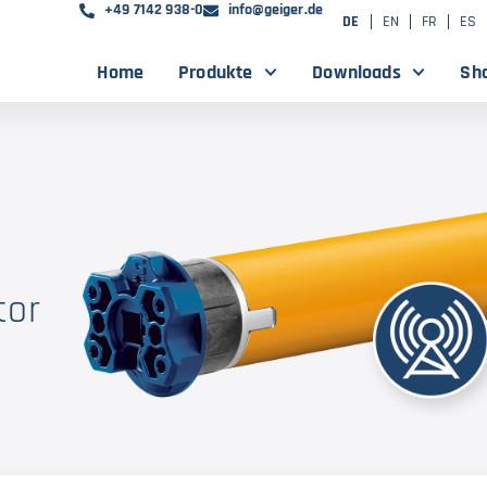
+49 7142 938-0
info@geiger.de
DE
EN
FR
ES
Home
Produkte
Downloads
Sh
tor