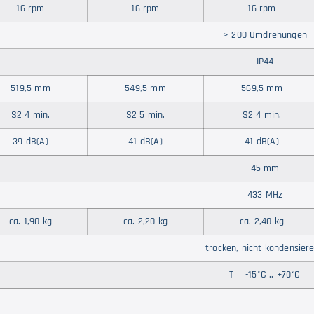
16 rpm
16 rpm
16 rpm
> 200 Umdrehungen
IP44
519,5 mm
549,5 mm
569,5 mm
S2 4 min.
S2 5 min.
S2 4 min.
39 dB(A)
41 dB(A)
41 dB(A)
45 mm
433 MHz
ca. 1,90 kg
ca. 2,20 kg
ca. 2,40 kg
trocken, nicht kondensier
T = -15°C .. +70°C