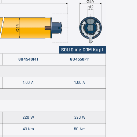
SOLIDline COM Kopf
GU4540
F11
GU4550
F11
1,00 A
1,00 A
220 W
220 W
40 Nm
50 Nm