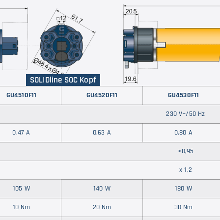
SOLIDline SOC Kopf
GU4510F11
GU4520
F11
GU4530
F11
230 V~/50 Hz
0,47 A
0,63 A
0,80 A
>0,95
x 1,2
105 W
140 W
180 W
10 Nm
20 Nm
30 Nm