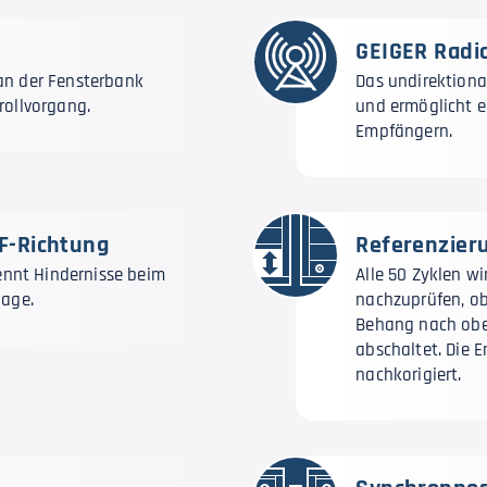
GEIGER Radio
an der Fensterbank
Das undirektiona
rollvorgang.
und ermöglicht e
Empfängern.
F-Richtung
Referenzier
kennt Hindernisse beim
Alle 50 Zyklen w
lage.
nachzuprüfen, ob
Behang nach obe
abschaltet. Die 
nachkorigiert.