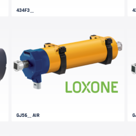
434F3__
4
GJ56__ AIR
G