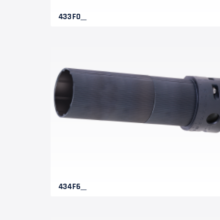
433F0__
434F6__