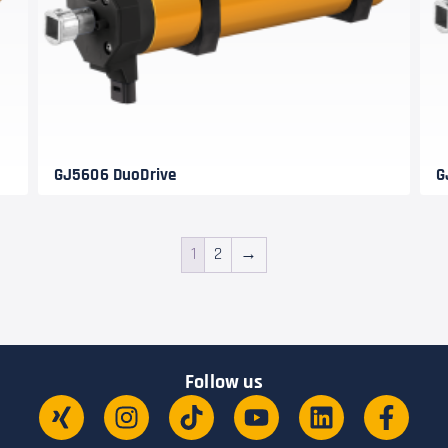
GJ5606 DuoDrive
G
1
2
→
Follow us