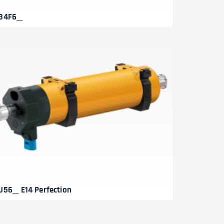
34F6__
J56__ E14 Perfection