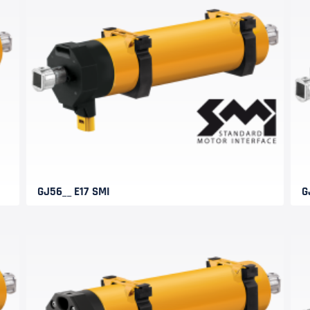
GJ56__ E17 SMI
G