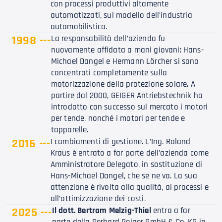
con processi produttivi altamente
automatizzati, sul modello dell’industria
automobilistica.
1998 ---
La responsabilità dell’azienda fu
nuovamente affidata a mani giovani: Hans-
Michael Dangel e Hermann Lörcher si sono
concentrati completamente sulla
motorizzazione della protezione solare. A
partire dal 2000, GEIGER Antriebstechnik ha
introdotto con successo sul mercato i motori
per tende, nonché i motori per tende e
tapparelle.
2016 ---
I cambiamenti di gestione. L’Ing. Roland
Kraus è entrato a far parte dell’azienda come
Amministratore Delegato, in sostituzione di
Hans-Michael Dangel, che se ne va. La sua
attenzione è rivolta alla qualità, ai processi e
all’ottimizzazione dei costi.
2025 ---
Il dott. Bertram Melzig-Thiel
entra a far
parte della Gerhard Geiger GmbH & Co. KG in