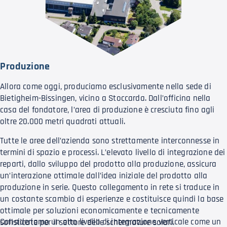
Produzione
Allora come oggi, produciamo esclusivamente nella sede di
Bietigheim-Bissingen, vicino a Stoccarda. Dall’officina nella
casa del fondatore, l’area di produzione è cresciuta fino agli
oltre 20.000 metri quadrati attuali.
Tutte le aree dell’azienda sono strettamente interconnesse in
termini di spazio e processi. L’elevato livello di integrazione dei
reparti, dallo sviluppo del prodotto alla produzione, assicura
un’interazione ottimale dall’idea iniziale del prodotto alla
produzione in serie. Questo collegamento in rete si traduce in
un costante scambio di esperienze e costituisce quindi la base
ottimale per soluzioni economicamente e tecnicamente
Consideriamo un alto livello di integrazione verticale come un
sofisticate per il settore delle schermature solari.