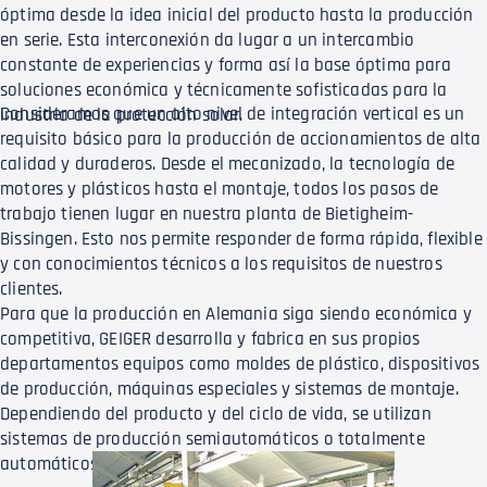
óptima desde la idea inicial del producto hasta la producción
en serie. Esta interconexión da lugar a un intercambio
constante de experiencias y forma así la base óptima para
soluciones económica y técnicamente sofisticadas para la
Consideramos que un alto nivel de integración vertical es un
industria de la protección solar.
requisito básico para la producción de accionamientos de alta
calidad y duraderos. Desde el mecanizado, la tecnología de
motores y plásticos hasta el montaje, todos los pasos de
trabajo tienen lugar en nuestra planta de Bietigheim-
Bissingen. Esto nos permite responder de forma rápida, flexible
y con conocimientos técnicos a los requisitos de nuestros
clientes.
Para que la producción en Alemania siga siendo económica y
competitiva, GEIGER desarrolla y fabrica en sus propios
departamentos equipos como moldes de plástico, dispositivos
de producción, máquinas especiales y sistemas de montaje.
Dependiendo del producto y del ciclo de vida, se utilizan
sistemas de producción semiautomáticos o totalmente
automáticos.