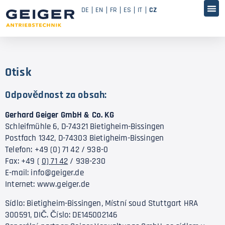
DE
EN
FR
ES
IT
CZ
Otisk
Odpovědnost za obsah:
Gerhard Geiger GmbH & Co. KG
Schleifmühle 6, D-74321 Bietigheim-Bissingen
Postfach 1342, D-74303 Bietigheim-Bissingen
Telefon: +49 (0) 71 42 / 938-0
Fax: +49 (
0) 71 42
/ 938-230
E-mail: info@geiger.de
Internet: www.geiger.de
Sídlo: Bietigheim-Bissingen, Místní soud Stuttgart HRA
300591, DIČ. Číslo: DE145002146