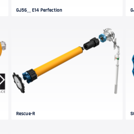
GJ56__ E14 Perfection
G
Rescue-R
S