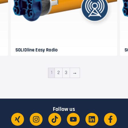
SOLIDline Easy Radio
S
1
2
3
→
Follow us