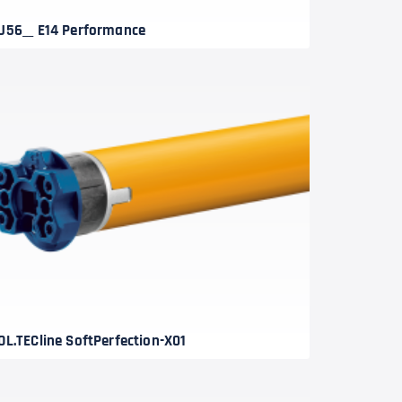
J56__ E14 Performance
OL.TECline SoftPerfection-X01