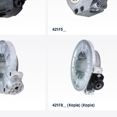
421F5__
421F8__ (Kopie) (Kopie)