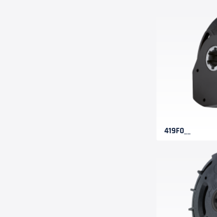
419F0__