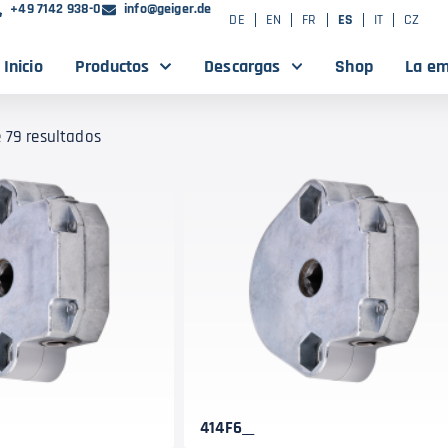
+49 7142 938-0
info@geiger.de
DE
EN
FR
ES
IT
CZ
Inicio
Productos
Descargas
Shop
La e
 79 resultados
414F6__