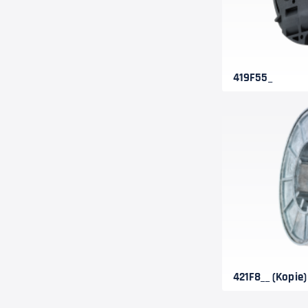
419F55_
421F8__ (Kopie)