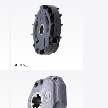
419F5__