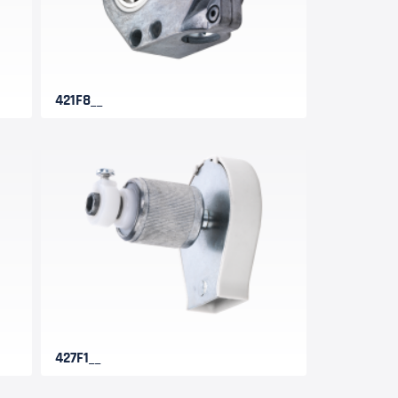
421F8__
427F1__