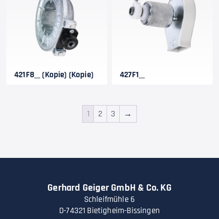
421F8__ (Kopie) (Kopie)
427F1__
1
2
3
→
Gerhard Geiger GmbH & Co. KG
Schleifmühle 6
D-74321 Bietigheim-Bissingen