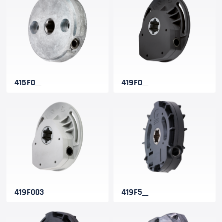
415F0__
419F0__
419F003
419F5__