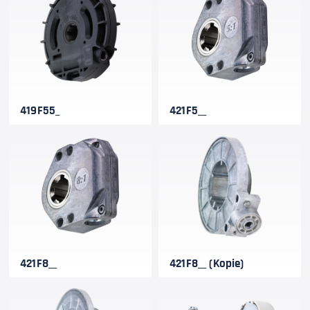
419F55_
421F5__
421F8__
421F8__ (Kopie)