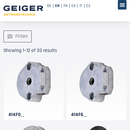
DE
EN
FR
ES
IT
CZ
Filters
Showing 1–12 of 33 results
414F0__
414F6__