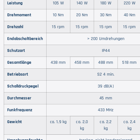
Leistung
105 W
140 W
180 W
220 W
Drehmoment
10 Nm
20 Nm
30 Nm
40 Nm
Drehzahl
15 rpm
15 rpm
15 rpm
15 rpm
Endabschaltbereich
> 200 Umdrehungen
Schutzart
IP44
Gesamtlänge
438 mm
458 mm
488 mm
518 mm
Betriebsart
S2 4 min.
Schalldruckpegel
39 dB(A)
Durchmesser
45 mm
Funkfrequenz
433 MHz
Gewicht
ca. 1,9 kg
ca. 2,0
ca. 2,2
ca. 2,4
kg
kg
kg