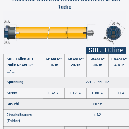
Radio
SOL.TECline
SOL.TECline X01
GB45F12-
GB45F12-
GB45F12-
GB45F12-
Radio GB45F12-
10/15
20/15
30/15
40/15
__/__
Spannung
230 V~/50 Hz
Strom
0,47 A
0,63 A
0,80 A
1,00 A
Cos Phi
>0,95
Einschaltstrom
x 1,2
(Faktor)