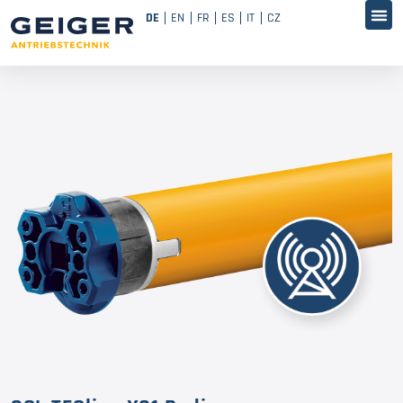
DE
EN
FR
ES
IT
CZ