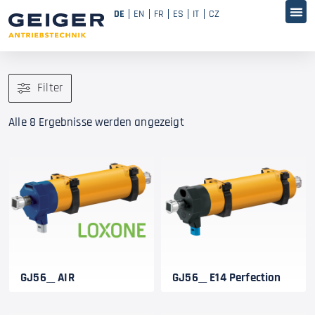
DE
EN
FR
ES
IT
CZ
Filter
Alle 8 Ergebnisse werden angezeigt
GJ56__ AIR
GJ56__ E14 Perfection