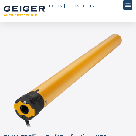
DE
EN
FR
ES
IT
CZ