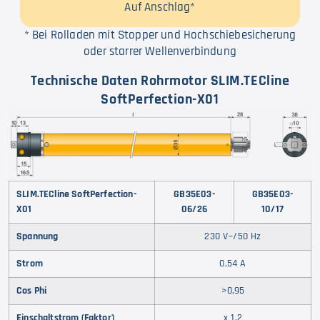
Auf Anschlag*
* Bei Rolladen mit Stopper und Hochschiebesicherung
oder starrer Wellenverbindung
Technische Daten Rohrmotor SLIM.TECline
SoftPerfection-X01
SLIM.TECline SoftPerfection-
GB35E03-
GB35E03-
X01
06/26
10/17
Spannung
230 V~/50 Hz
Strom
0,54 A
Cos Phi
>0,95
Einschaltstrom (Faktor)
x 1,2