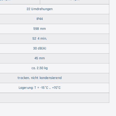
22 Umdrehungen
IP44
598 mm
S2 4 min.
30 dB(A)
45 mm
ca. 2,50 kg
trocken, nicht kondensierend
Lagerung: T = -15°C .. +70°C