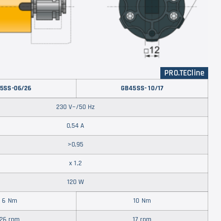
PRO.TECline
5SS-06/26
GB45SS- 10/17
230 V~/50 Hz
0,54 A
>0,95
x 1,2
120 W
6 Nm
10 Nm
26 rpm
17 rpm