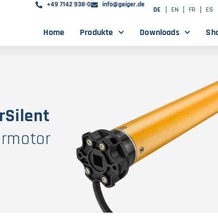
+49 7142 938-0
info@geiger.de
DE
EN
FR
ES
Home
Produkte
Downloads
Sh
rSilent
hrmotor