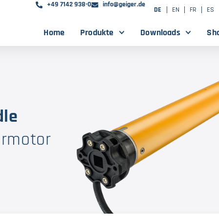
+49 7142 938-0
info@geiger.de
DE
EN
FR
ES
Home
Produkte
Downloads
Sh
dle
hrmotor