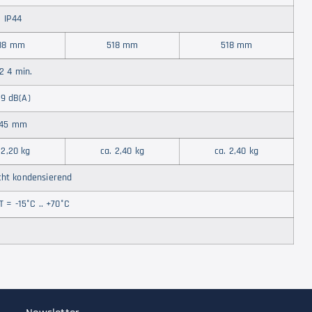
IP44
88 mm
518 mm
518 mm
2 4 min.
9 dB(A)
45 mm
 2,20 kg
ca. 2,40 kg
ca. 2,40 kg
icht kondensierend
T = -15°C .. +70°C