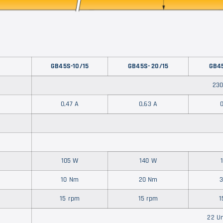
GB45S-10/15
GB45S- 20/15
GB45
230
0,47 A
0,63 A
0
105 W
140 W
10 Nm
20 Nm
15 rpm
15 rpm
1
22 U