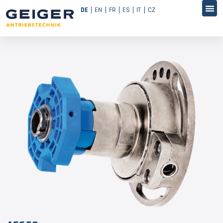
DE
EN
FR
ES
IT
CZ