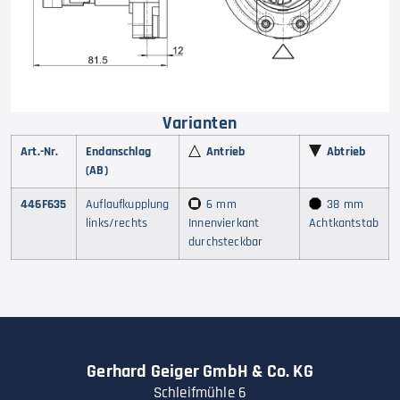
Varianten
Art.-Nr.
Endanschlag
Antrieb
Abtrieb
(AB)
446F635
Auflaufkupplung
6 mm
38 mm
links/rechts
Innenvierkant
Achtkantstab
durchsteckbar
Gerhard Geiger GmbH & Co. KG
Schleifmühle 6