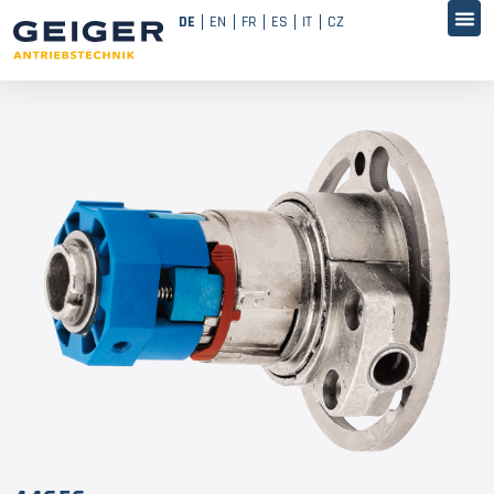
DE
EN
FR
ES
IT
CZ