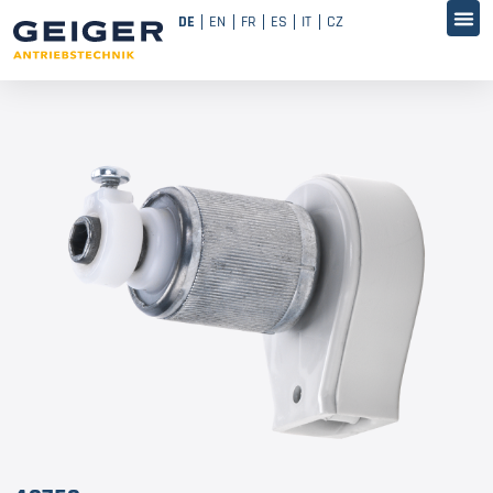
DE
EN
FR
ES
IT
CZ