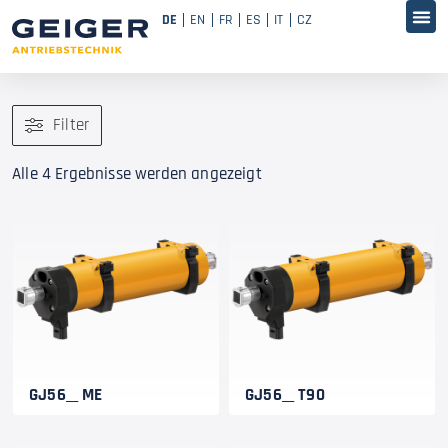
DE
EN
FR
ES
IT
CZ
Filter
Alle 4 Ergebnisse werden angezeigt
GJ56__ ME
GJ56__ T90