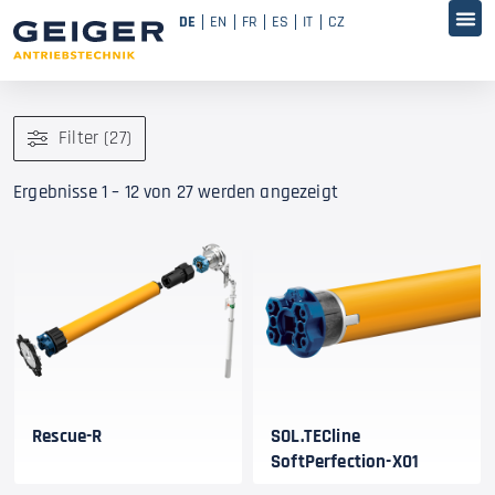
DE
EN
FR
ES
IT
CZ
Filter (27)
Ergebnisse 1 – 12 von 27 werden angezeigt
Rescue-R
SOL.TECline
SoftPerfection-X01