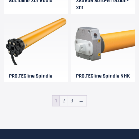
SOLIDline X01 Radio
XS5606 SoftPerfection-
X01
PRO.TECline Spindle
PRO.TECline Spindle NHK
1
2
3
→