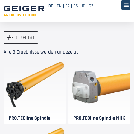
DE
EN
FR
ES
IT
CZ
Filter (8)
Alle 8 Ergebnisse werden angezeigt
PRO.TECline Spindle
PRO.TECline Spindle NHK