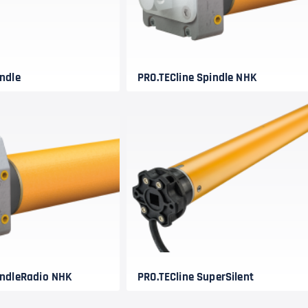
indle
PRO.TECline Spindle NHK
indleRadio NHK
PRO.TECline SuperSilent