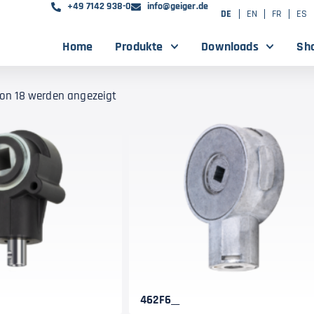
+49 7142 938-0
info@geiger.de
DE
EN
FR
ES
Home
Produkte
Downloads
Sh
 von 18 werden angezeigt
462F6__