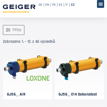
DE
EN
FR
ES
IT
CZ
Filtry
Zobrazeno 1. – 12. z 46 výsledků
GJ56__ AIR
GJ56__ E14 Dokonalost